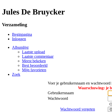
Jules De Bruycker
Verzameling
Beginpagina
Inloggen
Albumlijst
Laatste upload
Laatste commentaar
Meest bekeken
Best beoordeeld
Mijn favorieten
Zoek
Voer je gebruikersnaam en wachtwoord i
Waarschuwing: je b
Gebruikersnaam
Wachtwoord
O
Wachtwoord vergeten